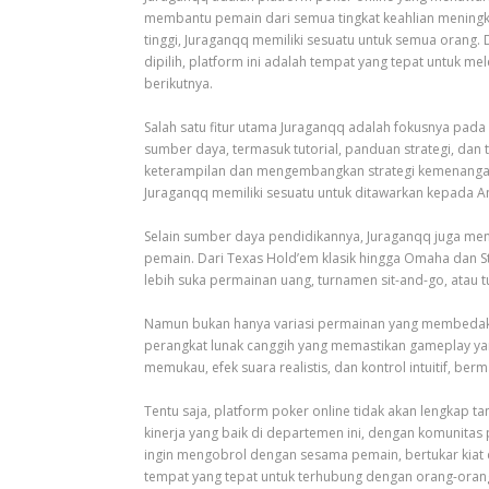
membantu pemain dari semua tingkat keahlian meningk
tinggi, Juraganqq memiliki sesuatu untuk semua oran
dipilih, platform ini adalah tempat yang tepat untuk
berikutnya.
Salah satu fitur utama Juraganqq adalah fokusnya pad
sumber daya, termasuk tutorial, panduan strategi, da
keterampilan dan mengembangkan strategi kemenangan
Juraganqq memiliki sesuatu untuk ditawarkan kepada A
Selain sumber daya pendidikannya, Juraganqq juga m
pemain. Dari Texas Hold’em klasik hingga Omaha dan St
lebih suka permainan uang, turnamen sit-and-go, atau
Namun bukan hanya variasi permainan yang membedakan
perangkat lunak canggih yang memastikan gameplay yan
memukau, efek suara realistis, dan kontrol intuitif, be
Tentu saja, platform poker online tidak akan lengkap 
kinerja yang baik di departemen ini, dengan komunita
ingin mengobrol dengan sesama pemain, bertukar kiat 
tempat yang tepat untuk terhubung dengan orang-oran