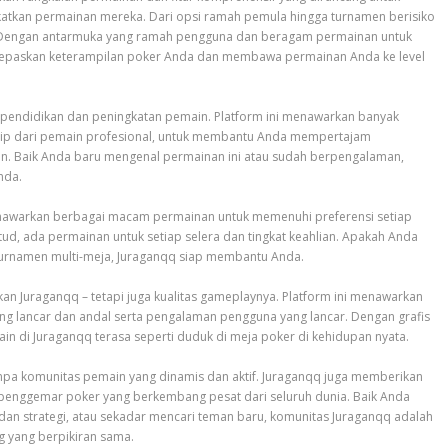
atkan permainan mereka. Dari opsi ramah pemula hingga turnamen berisiko
g. Dengan antarmuka yang ramah pengguna dan beragam permainan untuk
 melepaskan keterampilan poker Anda dan membawa permainan Anda ke level
a pendidikan dan peningkatan pemain. Platform ini menawarkan banyak
n tip dari pemain profesional, untuk membantu Anda mempertajam
. Baik Anda baru mengenal permainan ini atau sudah berpengalaman,
nda.
enawarkan berbagai macam permainan untuk memenuhi preferensi setiap
ud, ada permainan untuk setiap selera dan tingkat keahlian. Apakah Anda
 turnamen multi-meja, Juraganqq siap membantu Anda.
 Juraganqq – tetapi juga kualitas gameplaynya. Platform ini menawarkan
g lancar dan andal serta pengalaman pengguna yang lancar. Dengan grafis
rmain di Juraganqq terasa seperti duduk di meja poker di kehidupan nyata.
tanpa komunitas pemain yang dinamis dan aktif. Juraganqq juga memberikan
s penggemar poker yang berkembang pesat dari seluruh dunia. Baik Anda
dan strategi, atau sekadar mencari teman baru, komunitas Juraganqq adalah
g yang berpikiran sama.