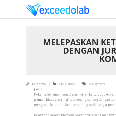
Skip
March 22, 2026
to
content
MELEPASKAN KE
DENGAN JUR
KOM
By
admin
Pkv Games
pkv games
[ad_1]
Poker telah lama menjadi permainan kartu populer yang
pemain biasa yang ingin bersenang-senang dengan teman
mengasah keterampilan dan strategi Anda sangat pentin
Juraganqq adalah platform poker online yang menawark