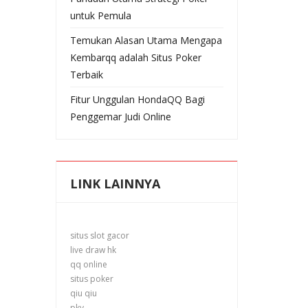
untuk Pemula
Temukan Alasan Utama Mengapa
Kembarqq adalah Situs Poker
Terbaik
Fitur Unggulan HondaQQ Bagi
Penggemar Judi Online
LINK LAINNYA
situs slot gacor
live draw hk
qq online
situs poker
qiu qiu
pkv