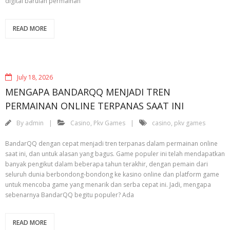
digital barulah permainan
READ MORE
July 18, 2026
MENGAPA BANDARQQ MENJADI TREN
PERMAINAN ONLINE TERPANAS SAAT INI
By
admin
Casino
,
Pkv Games
casino
,
pkv games
BandarQQ dengan cepat menjadi tren terpanas dalam permainan online
saat ini, dan untuk alasan yang bagus. Game populer ini telah mendapatkan
banyak pengikut dalam beberapa tahun terakhir, dengan pemain dari
seluruh dunia berbondong-bondong ke kasino online dan platform game
untuk mencoba game yang menarik dan serba cepat ini. Jadi, mengapa
sebenarnya BandarQQ begitu populer? Ada
READ MORE