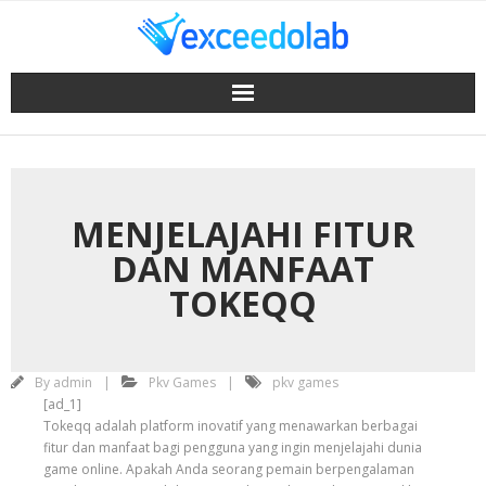
Skip
May 11, 2026
to
content
MENJELAJAHI FITUR
DAN MANFAAT
TOKEQQ
By
admin
Pkv Games
pkv games
[ad_1]
Tokeqq adalah platform inovatif yang menawarkan berbagai
fitur dan manfaat bagi pengguna yang ingin menjelajahi dunia
game online. Apakah Anda seorang pemain berpengalaman