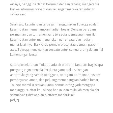
Artinya, pengguna dapat bermain dengan tenang, mengetahui
bahwa informasi pribadi dan keuangan mereka terlindungi
setiap saat.
Salah satu keuntungan terbesar menggunakan Tokeqq adalah
kesempatan memenangkan hadiah besar. Dengan beragam
permainan dan turnamen yang tersedia, pengguna memiliki
kesempatan untuk memenangkan uang nyata dan hadiah
menarik lainnya. Baik Anda pemain biasa atau pemain papan
atas, Tokeqq menawarkan sesuatu untuk semua orang dalam hal
kemenangan besar.
Secara keseluruhan, Tokeqq adalah platform fantastis bagi siapa
pun yang ingin menjelajahi dunia game online. Dengan
antarmuka yang ramah pengguna, beragam permainan, sistem
pembayaran aman, dan peluang memenangkan hadiah besar,
Tokeqq memiliki sesuatu untuk semua orang. Jadi mengapa
menunggu? Daftar ke Tokeqq hari ini dan mulailah menjelajahi
semua yang ditawarkan platform menarik ini.
[ad_2]