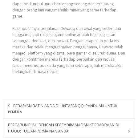
dapat berkumpul untuk bersenang-senang dan terhubung
dengan orang lain yang memiliki minat yang sama terhadap
game.
Kesimpulannya, perjalanan Dewaqq dari awal yang sederhana
hingga menjadi raksasa game online adalah bukti kekuatan
semangat, dedikasi, dan inovasi. Dengan tetap setia pada visi
mereka dan selalu mengutamakan penggunanya, Dewaqq telah
menjadi platform yang dicintai para gamer di seluruh dunia. Dan
dengan komitmen mereka terhadap perbaikan dan inovasi
terus-menerus, tidak ada yang tahu seberapa jauh mereka akan
melangkah di masa depan.
BEBASKAN BATIN ANDA DI LINTASANQQ: PANDUAN UNTUK
PEMULA
BERGABUNGLAH DENGAN KEGEMBIRAAN DAN KEGEMBIRAAN DI
ITUQQ: TUJUAN PERMAINAN ANDA