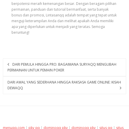
berpotensi meraih kemenangan besar. Dengan beragam pilihan
permainan, panduan dan tutorial bermanfaat, serta banyak
bonus dan promosi, Lintasanqq adalah tempat yang tepat untuk
menguji keterampilan Anda dan melihat apakah Anda memiliki
apa yang diperlukan untuk menjadi yang teratas. Semoga
beruntung!
DARI PEMULA HINGGA PRO: BAGAIMANA SURYAQQ MENGUBAH
PERMAINAN UNTUK PEMAIN POKER
DARI AWAL YANG SEDERHANA HINGGA RAKSASA GAME ONLINE: KISAH
DEWAQQ
menuqq.com
|
pkv qq
|
dominoqq pkv
|
dominoqq pkv
|
situs qq
|
situs