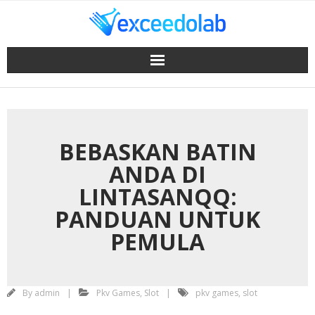
Skip
February 20, 2026
to
content
BEBASKAN BATIN
ANDA DI
LINTASANQQ:
PANDUAN UNTUK
PEMULA
By
admin
Pkv Games
,
Slot
pkv games
,
slot