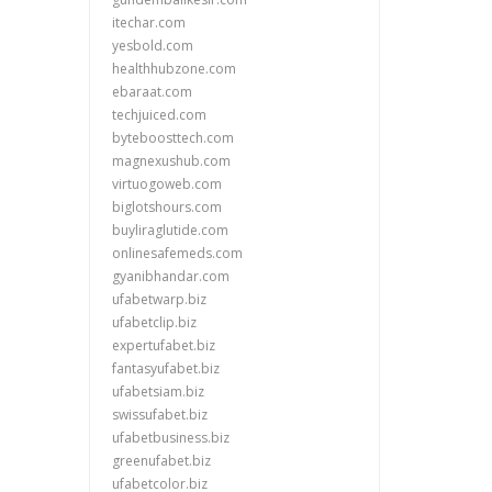
itechar.com
yesbold.com
healthhubzone.com
ebaraat.com
techjuiced.com
byteboosttech.com
magnexushub.com
virtuogoweb.com
biglotshours.com
buyliraglutide.com
onlinesafemeds.com
gyanibhandar.com
ufabetwarp.biz
ufabetclip.biz
expertufabet.biz
fantasyufabet.biz
ufabetsiam.biz
swissufabet.biz
ufabetbusiness.biz
greenufabet.biz
ufabetcolor.biz