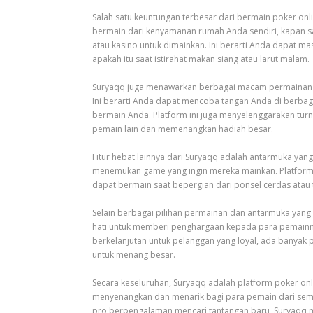
Salah satu keuntungan terbesar dari bermain poker o
bermain dari kenyamanan rumah Anda sendiri, kapan sa
atau kasino untuk dimainkan. Ini berarti Anda dapat m
apakah itu saat istirahat makan siang atau larut malam.
Suryaqq juga menawarkan berbagai macam permainan po
Ini berarti Anda dapat mencoba tangan Anda di berba
bermain Anda. Platform ini juga menyelenggarakan tu
pemain lain dan memenangkan hadiah besar.
Fitur hebat lainnya dari Suryaqq adalah antarmuka y
menemukan game yang ingin mereka mainkan. Platform i
dapat bermain saat bepergian dari ponsel cerdas atau 
Selain berbagai pilihan permainan dan antarmuka ya
hati untuk memberi penghargaan kepada para pemainn
berkelanjutan untuk pelanggan yang loyal, ada banyak
untuk menang besar.
Secara keseluruhan, Suryaqq adalah platform poker o
menyenangkan dan menarik bagi para pemain dari semua
pro berpengalaman mencari tantangan baru, Suryaqq