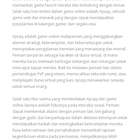
memainkan game favorit mereka dan terhubung dengan teman.
Salah satu tren terkini dalam game online adalah Ajoqq, sebuah
game unik dan menarik yang dengan cepat mendapatkan
popularitas di kalangan gamer dari segala usia.
Ajoqq adalah game online multipemain yang menggabungkan
elemen strategi, keterampilan, dan keberuntungan untuk
menciptakan pengalaman bermain yang menantang dan imersif.
Pemain berperan sebagai karakter di dunia virtual, di mana
mereka harus melewati berbagai tantangan dan rintangan untuk
mencapai tujuan mereka. Baik itu melawan pemain lain dalam
pertandingan PvP yang intens, memecahkan teka-teki rumit, atau
menjelajahi dunia virtual yang luas, Ajoqq menawarkan sesuatu
untuk semua orang.
Salah satu fitur utama yang membedakan Ajoqq dari game
online lainnya adalah fokusnya pada interaksi sosial. Pemain
dapat membentuk aliansi dengan pemain lain, bergabung
dengan guild, dan berpartisipasi dalam aktivitas kelompok untuk
mendapatkan hadiah dan meningkatkan keterampilan mereka.
Rasa kebersamaan dan persahabatan menambah lapisan
kegembiraan ekstra pada permainan, menjadikannya lebih