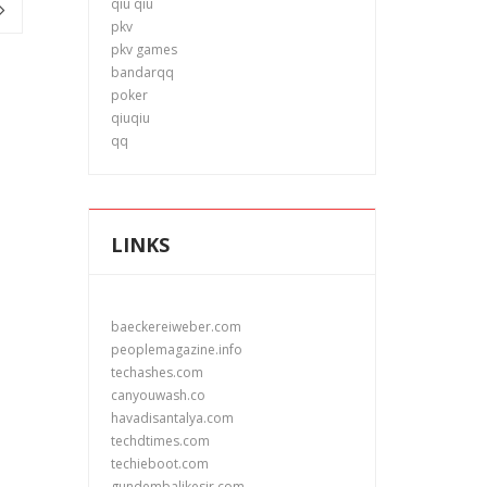
qiu qiu
pkv
pkv games
bandarqq
poker
qiuqiu
qq
LINKS
baeckereiweber.com
peoplemagazine.info
techashes.com
canyouwash.co
havadisantalya.com
techdtimes.com
techieboot.com
gundembalikesir.com