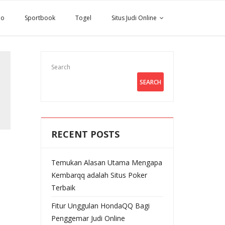
no
Sportbook
Togel
Situs Judi Online
Search
SEARCH
RECENT POSTS
Temukan Alasan Utama Mengapa
Kembarqq adalah Situs Poker
Terbaik
Fitur Unggulan HondaQQ Bagi
Penggemar Judi Online