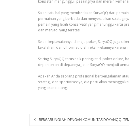
konsisten mengungguli pesaingnya dan meraih kemen
Salah satu hal yang membedakan SuryaQQ dari pemain
permainan yang berbeda dan menyesuaikan strateginya
pemain yang lebih konservatif yang menunggu kartu 
dan menjadi yang teratas.
Selain kepiawaiannya di meja poker, SuryaQQ juga dike
kekalahan, dan dihormati oleh rekan-rekannya karena i
Seiring SuryaQQ terus naik peringkat di poker online
depan cerah di depannya, jelas SuryaQQ menjadi pemai
Apakah Anda seorang profesional berpengalaman atau p
strategi, dan sportivitasnya, dia pasti akan meningga
yang akan datang.
BERGABUNGLAH DENGAN KOMUNITAS DOYANQQ: TEMP