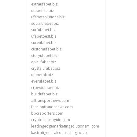
extraufabet.biz
ufabetlife.biz
ufabetsolutions.biz
socialufabet.biz
surfufabet.biz
ufabetbest.biz
sureufabet.biz
customufabet.biz
storyufabet.biz
epicufabet.biz
crystalufabet.biz
ufabetok.biz
everufabet.biz
crowdufabet.biz
buildufabet.biz
alltransportnews.com
fashiontrandsnews.com
bbcreporters.com
cryptocasinoguid.com
leadingedgemarketingsolutionsmi.com
kastratigeneralcontractinginc.co