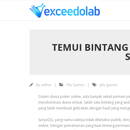
Skip
December 11, 2025
to
content
TEMUI BINTANG 
By
admin
Pkv Games
pkv games
Dalam dunia poker online, ada banyak sekali pemain ya
mendominasi dunia virtual. Salah satu bintang yang se
yang telah membuat gebrakan dengan hasil yang menge
SuryaQQ, yang nama aslinya tidak diketahui publik, d
online. Dengan pemahaman yang kuat tentang perma