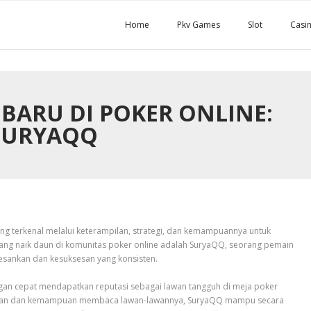
Home
Pkv Games
Slot
Casi
BARU DI POKER ONLINE:
SURYAQQ
ng terkenal melalui keterampilan, strategi, dan kemampuannya untuk
dang naik daun di komunitas poker online adalah SuryaQQ, seorang pemain
sankan dan kesuksesan yang konsisten.
engan cepat mendapatkan reputasi sebagai lawan tangguh di meja poker
inan dan kemampuan membaca lawan-lawannya, SuryaQQ mampu secara