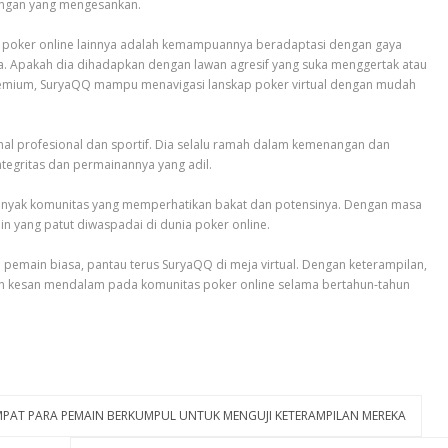
angan yang mengesankan.
 poker online lainnya adalah kemampuannya beradaptasi dengan gaya
. Apakah dia dihadapkan dengan lawan agresif yang suka menggertak atau
premium, SuryaQQ mampu menavigasi lanskap poker virtual dengan mudah
nal profesional dan sportif. Dia selalu ramah dalam kemenangan dan
ntegritas dan permainannya yang adil.
, banyak komunitas yang memperhatikan bakat dan potensinya. Dengan masa
n yang patut diwaspadai di dunia poker online.
emain biasa, pantau terus SuryaQQ di meja virtual. Dengan keterampilan,
lkan kesan mendalam pada komunitas poker online selama bertahun-tahun
AT PARA PEMAIN BERKUMPUL UNTUK MENGUJI KETERAMPILAN MEREKA