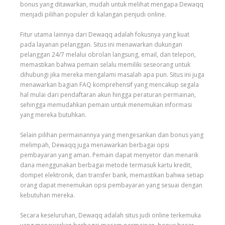
bonus yang ditawarkan, mudah untuk melihat mengapa Dewaqq
menjadi pilihan populer di kalangan penjudi online.
Fitur utama lainnya dari Dewaqq adalah fokusnya yang kuat
pada layanan pelanggan. Situs ini menawarkan dukungan
pelanggan 24/7 melalui obrolan langsung, email, dan telepon,
memastikan bahwa pemain selalu memiliki seseorang untuk
dihubungi jika mereka mengalami masalah apa pun. Situs ini juga
menawarkan bagian FAQ komprehensif yang mencakup segala
hal mulai dari pendaftaran akun hingga peraturan permainan,
sehingga memudahkan pemain untuk menemukan informasi
yang mereka butuhkan.
Selain pilihan permainannya yang mengesankan dan bonus yang
melimpah, Dewaqq juga menawarkan berbagai opsi
pembayaran yang aman. Pemain dapat menyetor dan menarik
dana menggunakan berbagai metode termasuk kartu kredit,
dompet elektronik, dan transfer bank, memastikan bahwa setiap
orang dapat menemukan opsi pembayaran yang sesuai dengan
kebutuhan mereka.
Secara keseluruhan, Dewaqq adalah situs judi online terkemuka