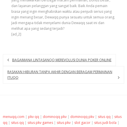
yang menawarkan berbagai macam permainan, bonus besar,
dan layanan pelanggan yang sangat baik. Baik Anda pemain
biasa yang ingin menghabiskan waktu atau penjudi serius yang
ingin menang besar, Dewaqq punya sesuatu untuk semua orang.
Jadi mengapa tidak menyelami dunia Dewaqq saat ini dan
melihat apa yang sedang terjadi?
[ad_2]
BAGAIMANA LINTASANQQ MEREVOLUSI DUNIA POKER ONLINE
RASAKAN HIBURAN TANPA AKHIR DENGAN BERAGAM PERMAINAN
ITUQQ
menuqq.com
|
pkv qq
|
dominoqq pkv
|
dominoqq pkv
|
situs qq
|
situs
qq
|
situs qq
|
situs pkv games
|
situs pkv
|
slot gacor
|
situs judi bola
|