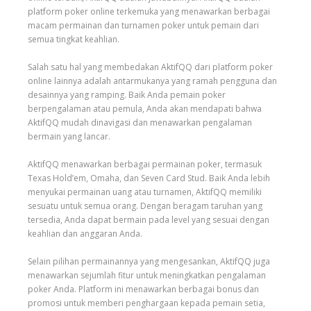
platform poker online terkemuka yang menawarkan berbagai
macam permainan dan turnamen poker untuk pemain dari
semua tingkat keahlian.
Salah satu hal yang membedakan AktifQQ dari platform poker
online lainnya adalah antarmukanya yang ramah pengguna dan
desainnya yang ramping. Baik Anda pemain poker
berpengalaman atau pemula, Anda akan mendapati bahwa
AktifQQ mudah dinavigasi dan menawarkan pengalaman
bermain yang lancar.
AktifQQ menawarkan berbagai permainan poker, termasuk
Texas Hold’em, Omaha, dan Seven Card Stud. Baik Anda lebih
menyukai permainan uang atau turnamen, AktifQQ memiliki
sesuatu untuk semua orang. Dengan beragam taruhan yang
tersedia, Anda dapat bermain pada level yang sesuai dengan
keahlian dan anggaran Anda.
Selain pilihan permainannya yang mengesankan, AktifQQ juga
menawarkan sejumlah fitur untuk meningkatkan pengalaman
poker Anda. Platform ini menawarkan berbagai bonus dan
promosi untuk memberi penghargaan kepada pemain setia,