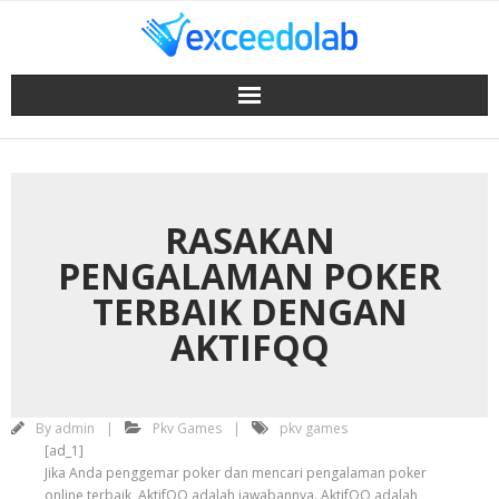
Skip
June 1, 2026
to
content
RASAKAN
PENGALAMAN POKER
TERBAIK DENGAN
AKTIFQQ
By
admin
Pkv Games
pkv games
[ad_1]
Jika Anda penggemar poker dan mencari pengalaman poker
online terbaik, AktifQQ adalah jawabannya. AktifQQ adalah