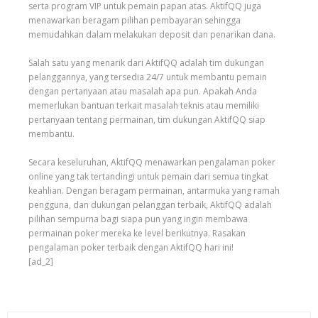
serta program VIP untuk pemain papan atas. AktifQQ juga
menawarkan beragam pilihan pembayaran sehingga
memudahkan dalam melakukan deposit dan penarikan dana.
Salah satu yang menarik dari AktifQQ adalah tim dukungan
pelanggannya, yang tersedia 24/7 untuk membantu pemain
dengan pertanyaan atau masalah apa pun. Apakah Anda
memerlukan bantuan terkait masalah teknis atau memiliki
pertanyaan tentang permainan, tim dukungan AktifQQ siap
membantu.
Secara keseluruhan, AktifQQ menawarkan pengalaman poker
online yang tak tertandingi untuk pemain dari semua tingkat
keahlian. Dengan beragam permainan, antarmuka yang ramah
pengguna, dan dukungan pelanggan terbaik, AktifQQ adalah
pilihan sempurna bagi siapa pun yang ingin membawa
permainan poker mereka ke level berikutnya. Rasakan
pengalaman poker terbaik dengan AktifQQ hari ini!
[ad_2]