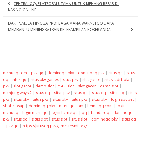
CENTRALQQ: PLATFORM UTAMA UNTUK MENANG BESAR DI
KASINO ONLINE
DARI PEMULA HINGGA PRO: BAGAIMANA WARNETQQ DAPAT
MEMBANTU MENINGKATKAN KETERAMPILAN POKER ANDA
menuqq.com
|
pkv qq
|
dominoqq pkv
|
dominoqq pkv
|
situs qq
|
situs
qq
|
situs qq
|
situs pkv games
|
situs pkv
|
slot gacor
|
situs judi bola
|
pkv
|
slot gacor
|
demo slot
|
x500 slot
|
slot gacor
|
demo slot
|
mahjong ways 2
|
situs qq
|
situs pkv
|
situs qq
|
situs qq
|
situs qq
|
situs
pkv
|
situs pkv
|
situs pkv
|
situs pkv
|
situs pkv
|
situs pkv
|
login sbobet
|
sbobet wap
|
dominoqq pkv
|
murniqq.com
|
hematqq.com
|
login
menuqq
|
login murniqq
|
login hematqq
|
qq
|
bandarqq
|
dominoqq
pkv
|
situs qq
|
situs slot
|
situs slot
|
situs slot
|
dominoqq pkv
|
situs qq
|
pkv qq
|
https://jurusqq.pkvgamesresmi.org/