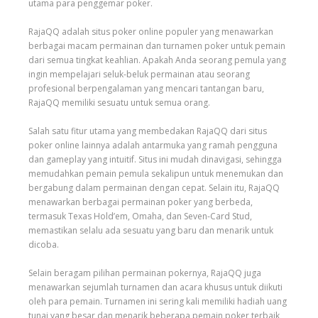
utama para penggemar poker.
RajaQQ adalah situs poker online populer yang menawarkan
berbagai macam permainan dan turnamen poker untuk pemain
dari semua tingkat keahlian. Apakah Anda seorang pemula yang
ingin mempelajari seluk-beluk permainan atau seorang
profesional berpengalaman yang mencari tantangan baru,
RajaQQ memiliki sesuatu untuk semua orang.
Salah satu fitur utama yang membedakan RajaQQ dari situs
poker online lainnya adalah antarmuka yang ramah pengguna
dan gameplay yang intuitif. Situs ini mudah dinavigasi, sehingga
memudahkan pemain pemula sekalipun untuk menemukan dan
bergabung dalam permainan dengan cepat. Selain itu, RajaQQ
menawarkan berbagai permainan poker yang berbeda,
termasuk Texas Hold’em, Omaha, dan Seven-Card Stud,
memastikan selalu ada sesuatu yang baru dan menarik untuk
dicoba.
Selain beragam pilihan permainan pokernya, RajaQQ juga
menawarkan sejumlah turnamen dan acara khusus untuk diikuti
oleh para pemain. Turnamen ini sering kali memiliki hadiah uang
tunai yang besar dan menarik beberapa pemain poker terbaik