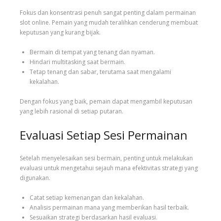
Fokus dan konsentrasi penuh sangat penting dalam permainan
slot online. Pemain yang mudah teralihkan cenderung membuat
keputusan yang kurang bijak.
Bermain di tempat yang tenang dan nyaman.
Hindari multitasking saat bermain.
Tetap tenang dan sabar, terutama saat mengalami
kekalahan.
Dengan fokus yang baik, pemain dapat mengambil keputusan
yang lebih rasional di setiap putaran.
Evaluasi Setiap Sesi Permainan
Setelah menyelesaikan sesi bermain, penting untuk melakukan
evaluasi untuk mengetahui sejauh mana efektivitas strategi yang
digunakan.
Catat setiap kemenangan dan kekalahan.
Analisis permainan mana yang memberikan hasil terbaik.
Sesuaikan strategi berdasarkan hasil evaluasi.