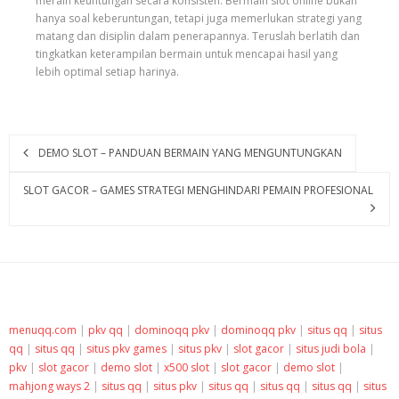
meraih keuntungan secara konsisten. Bermain slot online bukan
hanya soal keberuntungan, tetapi juga memerlukan strategi yang
matang dan disiplin dalam penerapannya. Teruslah berlatih dan
tingkatkan keterampilan bermain untuk mencapai hasil yang
lebih optimal setiap harinya.
DEMO SLOT – PANDUAN BERMAIN YANG MENGUNTUNGKAN
SLOT GACOR – GAMES STRATEGI MENGHINDARI PEMAIN PROFESIONAL
menuqq.com
|
pkv qq
|
dominoqq pkv
|
dominoqq pkv
|
situs qq
|
situs
qq
|
situs qq
|
situs pkv games
|
situs pkv
|
slot gacor
|
situs judi bola
|
pkv
|
slot gacor
|
demo slot
|
x500 slot
|
slot gacor
|
demo slot
|
mahjong ways 2
|
situs qq
|
situs pkv
|
situs qq
|
situs qq
|
situs qq
|
situs