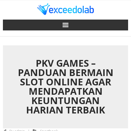
Skip
January 7, 2025
to
content
PKV GAMES –
PANDUAN BERMAIN
SLOT ONLINE AGAR
MENDAPATKAN
KEUNTUNGAN
HARIAN TERBAIK