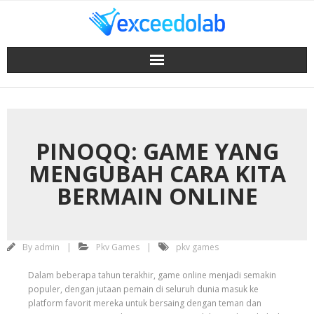
Skip
February 23, 2026
to
content
PINOQQ: GAME YANG
MENGUBAH CARA KITA
BERMAIN ONLINE
By
admin
Pkv Games
pkv games
Dalam beberapa tahun terakhir, game online menjadi semakin
populer, dengan jutaan pemain di seluruh dunia masuk ke
platform favorit mereka untuk bersaing dengan teman dan