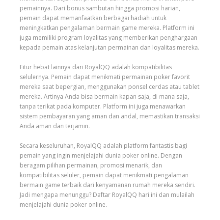
pemainnya. Dari bonus sambutan hingga promosi harian,
pemain dapat memanfaatkan berbagai hadiah untuk
meningkatkan pengalaman bermain game mereka. Platform ini
juga memiliki program loyalitas yang memberikan penghargaan
kepada pemain atas kelanjutan permainan dan loyalitas mereka.
Fitur hebat lainnya dari RoyalQQ adalah kompatibilitas
selulernya. Pemain dapat menikmati permainan poker favorit
mereka saat bepergian, menggunakan ponsel cerdas atau tablet
mereka. Artinya Anda bisa bermain kapan saja, di mana saja,
tanpa terikat pada komputer. Platform ini juga menawarkan
sistem pembayaran yang aman dan andal, memastikan transaksi
Anda aman dan terjamin.
Secara keseluruhan, RoyalQQ adalah platform fantastis bagi
pemain yang ingin menjelajahi dunia poker online. Dengan
beragam pilihan permainan, promosi menarik, dan
kompatibilitas seluler, pemain dapat menikmati pengalaman
bermain game terbaik dari kenyamanan rumah mereka sendiri.
Jadi mengapa menunggu? Daftar RoyalQQ hari ini dan mulailah
menjelajahi dunia poker online.