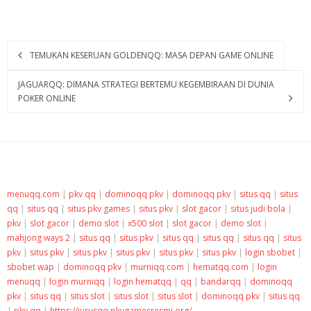
TEMUKAN KESERUAN GOLDENQQ: MASA DEPAN GAME ONLINE
JAGUARQQ: DIMANA STRATEGI BERTEMU KEGEMBIRAAN DI DUNIA
POKER ONLINE
menuqq.com
|
pkv qq
|
dominoqq pkv
|
dominoqq pkv
|
situs qq
|
situs
qq
|
situs qq
|
situs pkv games
|
situs pkv
|
slot gacor
|
situs judi bola
|
pkv
|
slot gacor
|
demo slot
|
x500 slot
|
slot gacor
|
demo slot
|
mahjong ways 2
|
situs qq
|
situs pkv
|
situs qq
|
situs qq
|
situs qq
|
situs
pkv
|
situs pkv
|
situs pkv
|
situs pkv
|
situs pkv
|
situs pkv
|
login sbobet
|
sbobet wap
|
dominoqq pkv
|
murniqq.com
|
hematqq.com
|
login
menuqq
|
login murniqq
|
login hematqq
|
qq
|
bandarqq
|
dominoqq
pkv
|
situs qq
|
situs slot
|
situs slot
|
situs slot
|
dominoqq pkv
|
situs qq
|
pkv qq
|
https://jurusqq.pkvgamesresmi.org/