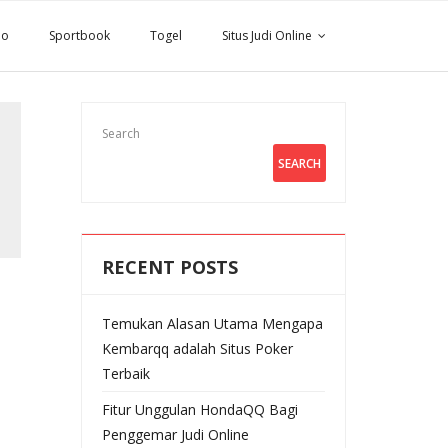
no
Sportbook
Togel
Situs Judi Online
Search
SEARCH
RECENT POSTS
Temukan Alasan Utama Mengapa
Kembarqq adalah Situs Poker
Terbaik
Fitur Unggulan HondaQQ Bagi
Penggemar Judi Online