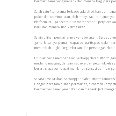
bermain game yang menarik dan menarik bagi para pe
Salah satu fitur utama Serbaqq adalah pilihan permain
poker dan domino, atau lebih menyukai permainan yang
Platform ini juga secara rutin memperbarui perpusta
baru dan menarik untuk dimainkan.
Selain pilihan permainannya yang beragam, Serbaqq 
game. Misalnya, pemain dapat berpartisipasi dalam tur
menambah tingkat kegembiraan dan persaingan ekstra
Fitur lain yang membedakan Serbaqq dari platform gam
mudah dinavigasi, dengan instruksi dan petunjuk jelas
berarti siapa pun dapat menikmati sensasi bermain ga
Secara keseluruhan, Serbaqq adalah platform fantastis 
Dengan beragam pilihan permainan, turnamen kompet
bermain yang menyenangkan dan menarik. Jadi mengap