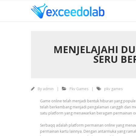
Skip
January 5, 2026
to
content
MENJELAJAHI D
SERU B
By
admin
Pkv Games
pkv games
Game online telah menjadi bentuk hiburan yang populer
telah berkembang menjadi pengalaman canggih dan men
satu platform yang menawarkan beragam permainan on
Serbaqq adalah platform permainan online yang mena
permainan kartu lainnya. Dengan antarmuka yang ra