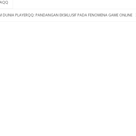
NJAQQ
M DUNIA PLAYERQQ: PANDANGAN EKSKLUSIF PADA FENOMENA GAME ONLINE