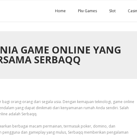
Home
Pkv Games
Slot
Casi
UNIA GAME ONLINE YANG
ERSAMA SERBAQQ
 bagi orang-orang dari segala usia. Dengan kemajuan teknologi, game online
dalam yang dapat dinikmati dari kenyamanan rumah Anda sendiri. Salah
line adalah Serbaqq.
warkan berbagai macam permainan, termasuk poker, domino, dan
mah pengguna dan gameplay yang mulus, Serbaqq memberikan pengalaman