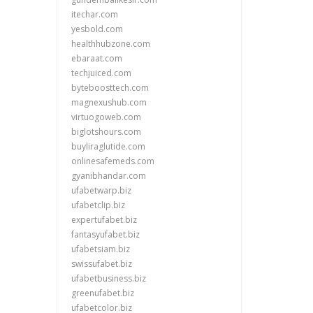
itechar.com
yesbold.com
healthhubzone.com
ebaraat.com
techjuiced.com
byteboosttech.com
magnexushub.com
virtuogoweb.com
biglotshours.com
buyliraglutide.com
onlinesafemeds.com
gyanibhandar.com
ufabetwarp.biz
ufabetclip.biz
expertufabet.biz
fantasyufabet.biz
ufabetsiam.biz
swissufabet.biz
ufabetbusiness.biz
greenufabet.biz
ufabetcolor.biz