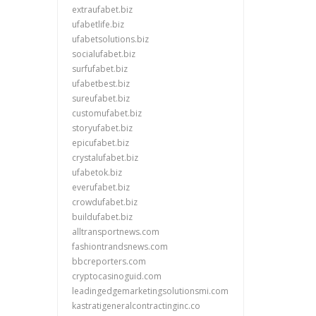
extraufabet.biz
ufabetlife.biz
ufabetsolutions.biz
socialufabet.biz
surfufabet.biz
ufabetbest.biz
sureufabet.biz
customufabet.biz
storyufabet.biz
epicufabet.biz
crystalufabet.biz
ufabetok.biz
everufabet.biz
crowdufabet.biz
buildufabet.biz
alltransportnews.com
fashiontrandsnews.com
bbcreporters.com
cryptocasinoguid.com
leadingedgemarketingsolutionsmi.com
kastratigeneralcontractinginc.co