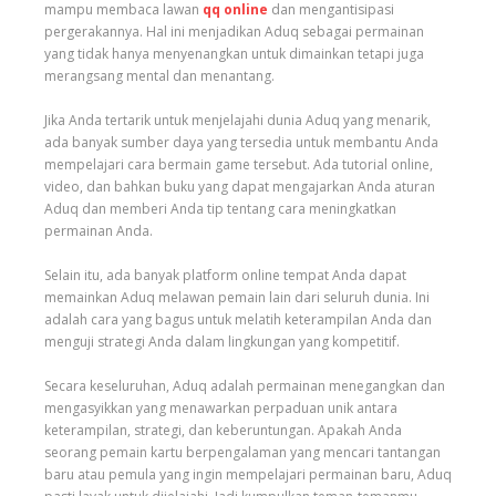
mampu membaca lawan
qq online
dan mengantisipasi
pergerakannya. Hal ini menjadikan Aduq sebagai permainan
yang tidak hanya menyenangkan untuk dimainkan tetapi juga
merangsang mental dan menantang.
Jika Anda tertarik untuk menjelajahi dunia Aduq yang menarik,
ada banyak sumber daya yang tersedia untuk membantu Anda
mempelajari cara bermain game tersebut. Ada tutorial online,
video, dan bahkan buku yang dapat mengajarkan Anda aturan
Aduq dan memberi Anda tip tentang cara meningkatkan
permainan Anda.
Selain itu, ada banyak platform online tempat Anda dapat
memainkan Aduq melawan pemain lain dari seluruh dunia. Ini
adalah cara yang bagus untuk melatih keterampilan Anda dan
menguji strategi Anda dalam lingkungan yang kompetitif.
Secara keseluruhan, Aduq adalah permainan menegangkan dan
mengasyikkan yang menawarkan perpaduan unik antara
keterampilan, strategi, dan keberuntungan. Apakah Anda
seorang pemain kartu berpengalaman yang mencari tantangan
baru atau pemula yang ingin mempelajari permainan baru, Aduq