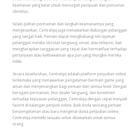
keamanan yang ketat untuk mencegah penipuan dan pencurian
identitas.
Selain pilihan permainan dan langkah keamanannya yang
mengesankan, Centralqq juga menawarkan dukungan pelanggan
yang sangat baik. Pemain dapat menghubungi tim layanan
pelanggan melalui obrolan langsung, email, atau telepon, dan
mengharapkan tanggapan yang cepat dan bermanfaat terhadap
pertanyaan atau kekhawatiran apa pun yang mungkin mereka
miliki.
Secara keseluruhan, Centralqq adalah platform perjudian online
terkemuka yang menawarkan pengalaman bermain game yang
aman dan menyenangkan bagi pemain dari semua level. Dengan
beragam permainan, fitur dealer langsung, dan komitmen
terhadap kepuasan pelanggan, Centralqq dengan cepat menjadi
favorit di kalangan penjudi online. Baik Anda seorang pemain
berpengalaman atau baru mengenal dunia perjudian online,
Centralqq memiliki sesuatu untuk ditawarkan untuk semua
orang.