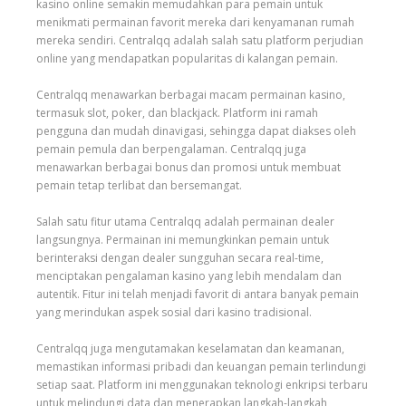
kasino online semakin memudahkan para pemain untuk
menikmati permainan favorit mereka dari kenyamanan rumah
mereka sendiri. Centralqq adalah salah satu platform perjudian
online yang mendapatkan popularitas di kalangan pemain.
Centralqq menawarkan berbagai macam permainan kasino,
termasuk slot, poker, dan blackjack. Platform ini ramah
pengguna dan mudah dinavigasi, sehingga dapat diakses oleh
pemain pemula dan berpengalaman. Centralqq juga
menawarkan berbagai bonus dan promosi untuk membuat
pemain tetap terlibat dan bersemangat.
Salah satu fitur utama Centralqq adalah permainan dealer
langsungnya. Permainan ini memungkinkan pemain untuk
berinteraksi dengan dealer sungguhan secara real-time,
menciptakan pengalaman kasino yang lebih mendalam dan
autentik. Fitur ini telah menjadi favorit di antara banyak pemain
yang merindukan aspek sosial dari kasino tradisional.
Centralqq juga mengutamakan keselamatan dan keamanan,
memastikan informasi pribadi dan keuangan pemain terlindungi
setiap saat. Platform ini menggunakan teknologi enkripsi terbaru
untuk melindungi data dan menerapkan langkah-langkah