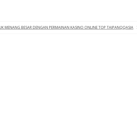
UK MENANG BESAR DENGAN PERMAINAN KASINO ONLINE TOP TAIPANQQASIA