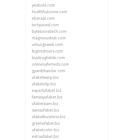
yesbold.com
healthhubzone.com
ebaraat.com
techjuiced.com
byteboosttech.com
magnexushub.com
virtuogoweb.com
biglotshours.com
buyliraglutide.com
onlinesafemeds.com
gyanibhandar.com
ufabetwarp.biz
ufabetclip.biz
expertufabet.biz
fantasyufabet.biz
ufabetsiam.biz
swissufabet.biz
ufabetbusiness.biz
greenufabet.biz
ufabetcolor.biz
extraufabet.biz