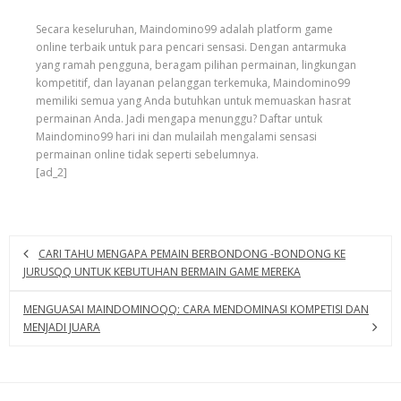
Secara keseluruhan, Maindomino99 adalah platform game
online terbaik untuk para pencari sensasi. Dengan antarmuka
yang ramah pengguna, beragam pilihan permainan, lingkungan
kompetitif, dan layanan pelanggan terkemuka, Maindomino99
memiliki semua yang Anda butuhkan untuk memuaskan hasrat
permainan Anda. Jadi mengapa menunggu? Daftar untuk
Maindomino99 hari ini dan mulailah mengalami sensasi
permainan online tidak seperti sebelumnya.
[ad_2]
CARI TAHU MENGAPA PEMAIN BERBONDONG -BONDONG KE
JURUSQQ UNTUK KEBUTUHAN BERMAIN GAME MEREKA
MENGUASAI MAINDOMINOQQ: CARA MENDOMINASI KOMPETISI DAN
MENJADI JUARA