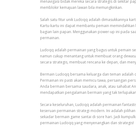
menavigasi bidak mereka secara strategis di sekitar p
memblokir kemajuan lawan bila memungkinkan.
Salah satu fitur unik Ludoqq adalah dimasukkannya ka
Kartu-kartu ini dapat membantu pemain memindahkan bi
bagian lain papan. Menggunakan power-up ini pada sa
permainan.
Ludoqq adalah permainan yang bagus untuk pemain sega
namun cukup menantang untuk membuat orang dewasa te
secara strategis, membuat rencana ke depan, dan meny
Bermain Ludoqq bersama keluarga dan teman adalah ca
Permainan ini pasti akan memicu tawa, persaingan per
Anda bermain bersama saudara, anak, atau sahabat A
mendapatkan pengalaman bermain yang tak terlupakan
Secara keseluruhan, Ludoqq adalah permainan fantas
keseruan permainan strategi modern. Ini adalah pilih
sekadar bermain game santai di sore hari. Jadi kumpul
permainan Ludoqq yang menyenangkan dan strategis!