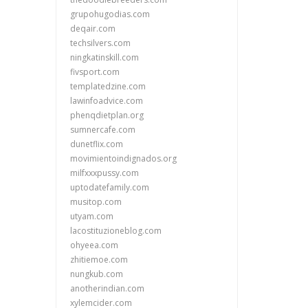
grupohugodias.com
deqair.com
techsilvers.com
ningkatinskill.com
fivsport.com
templatedzine.com
lawinfoadvice.com
phenqdietplan.org
sumnercafe.com
dunetflix.com
movimientoindignados.org
milfxxxpussy.com
uptodatefamily.com
musitop.com
utyam.com
lacostituzioneblog.com
ohyeea.com
zhitiemoe.com
nungkub.com
anotherindian.com
xylemcider.com