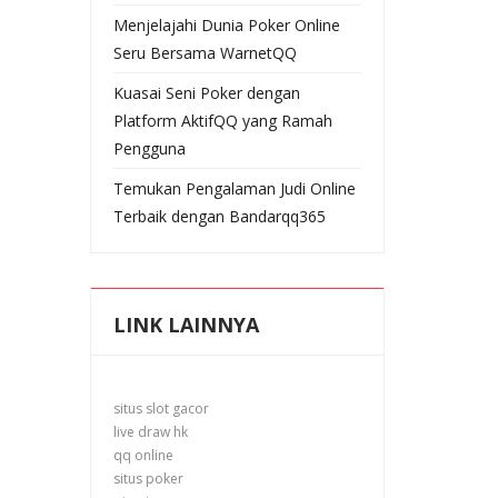
Menjelajahi Dunia Poker Online
Seru Bersama WarnetQQ
Kuasai Seni Poker dengan
Platform AktifQQ yang Ramah
Pengguna
Temukan Pengalaman Judi Online
Terbaik dengan Bandarqq365
LINK LAINNYA
situs slot gacor
live draw hk
qq online
situs poker