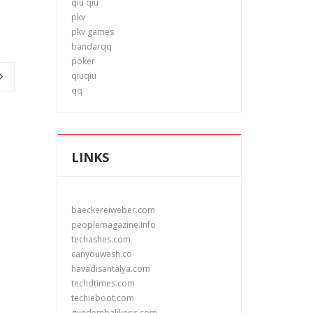
qiu qiu
pkv
pkv games
bandarqq
poker
qiuqiu
qq
LINKS
baeckereiweber.com
peoplemagazine.info
techashes.com
canyouwash.co
havadisantalya.com
techdtimes.com
techieboot.com
gundembalikesir.com