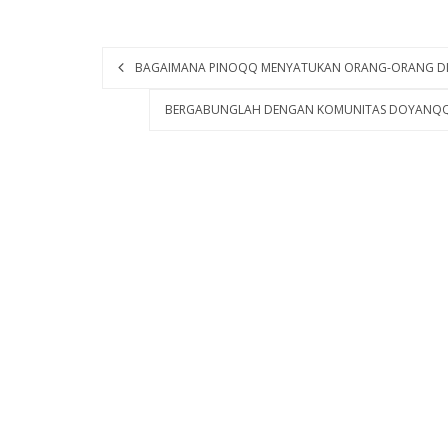
BAGAIMANA PINOQQ MENYATUKAN ORANG-ORANG DI 
BERGABUNGLAH DENGAN KOMUNITAS DOYANQQ: 