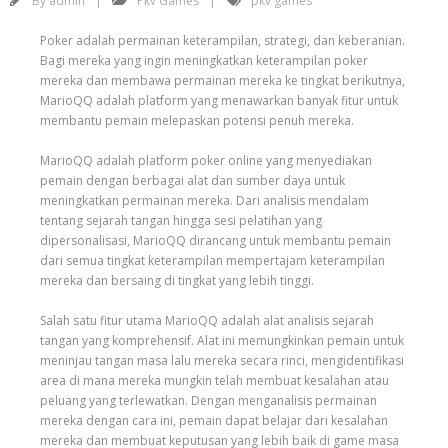
By
admin
Pkv Games
pkv games
Poker adalah permainan keterampilan, strategi, dan keberanian.
Bagi mereka yang ingin meningkatkan keterampilan poker
mereka dan membawa permainan mereka ke tingkat berikutnya,
MarioQQ adalah platform yang menawarkan banyak fitur untuk
membantu pemain melepaskan potensi penuh mereka.
MarioQQ adalah platform poker online yang menyediakan
pemain dengan berbagai alat dan sumber daya untuk
meningkatkan permainan mereka. Dari analisis mendalam
tentang sejarah tangan hingga sesi pelatihan yang
dipersonalisasi, MarioQQ dirancang untuk membantu pemain
dari semua tingkat keterampilan mempertajam keterampilan
mereka dan bersaing di tingkat yang lebih tinggi.
Salah satu fitur utama MarioQQ adalah alat analisis sejarah
tangan yang komprehensif. Alat ini memungkinkan pemain untuk
meninjau tangan masa lalu mereka secara rinci, mengidentifikasi
area di mana mereka mungkin telah membuat kesalahan atau
peluang yang terlewatkan. Dengan menganalisis permainan
mereka dengan cara ini, pemain dapat belajar dari kesalahan
mereka dan membuat keputusan yang lebih baik di game masa