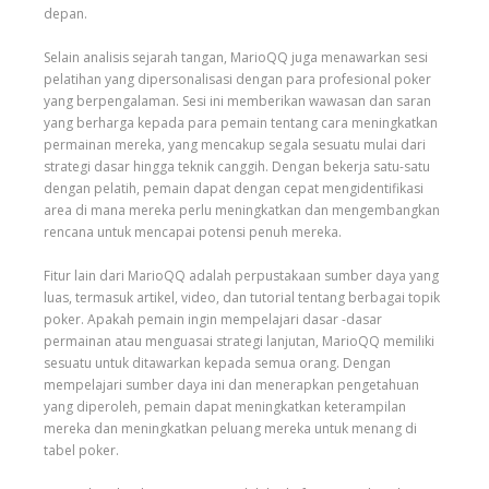
depan.
Selain analisis sejarah tangan, MarioQQ juga menawarkan sesi
pelatihan yang dipersonalisasi dengan para profesional poker
yang berpengalaman. Sesi ini memberikan wawasan dan saran
yang berharga kepada para pemain tentang cara meningkatkan
permainan mereka, yang mencakup segala sesuatu mulai dari
strategi dasar hingga teknik canggih. Dengan bekerja satu-satu
dengan pelatih, pemain dapat dengan cepat mengidentifikasi
area di mana mereka perlu meningkatkan dan mengembangkan
rencana untuk mencapai potensi penuh mereka.
Fitur lain dari MarioQQ adalah perpustakaan sumber daya yang
luas, termasuk artikel, video, dan tutorial tentang berbagai topik
poker. Apakah pemain ingin mempelajari dasar -dasar
permainan atau menguasai strategi lanjutan, MarioQQ memiliki
sesuatu untuk ditawarkan kepada semua orang. Dengan
mempelajari sumber daya ini dan menerapkan pengetahuan
yang diperoleh, pemain dapat meningkatkan keterampilan
mereka dan meningkatkan peluang mereka untuk menang di
tabel poker.