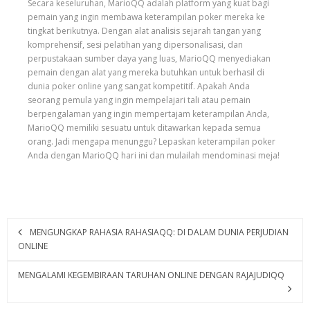
Secara keseluruhan, MarioQQ adalah platform yang kuat bagi
pemain yang ingin membawa keterampilan poker mereka ke
tingkat berikutnya. Dengan alat analisis sejarah tangan yang
komprehensif, sesi pelatihan yang dipersonalisasi, dan
perpustakaan sumber daya yang luas, MarioQQ menyediakan
pemain dengan alat yang mereka butuhkan untuk berhasil di
dunia poker online yang sangat kompetitif. Apakah Anda
seorang pemula yang ingin mempelajari tali atau pemain
berpengalaman yang ingin mempertajam keterampilan Anda,
MarioQQ memiliki sesuatu untuk ditawarkan kepada semua
orang. Jadi mengapa menunggu? Lepaskan keterampilan poker
Anda dengan MarioQQ hari ini dan mulailah mendominasi meja!
MENGUNGKAP RAHASIA RAHASIAQQ: DI DALAM DUNIA PERJUDIAN
ONLINE
MENGALAMI KEGEMBIRAAN TARUHAN ONLINE DENGAN RAJAJUDIQQ