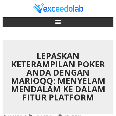
Skip
September 20, 2025
to
content
LEPASKAN
KETERAMPILAN POKER
ANDA DENGAN
MARIOQQ: MENYELAM
MENDALAM KE DALAM
FITUR PLATFORM