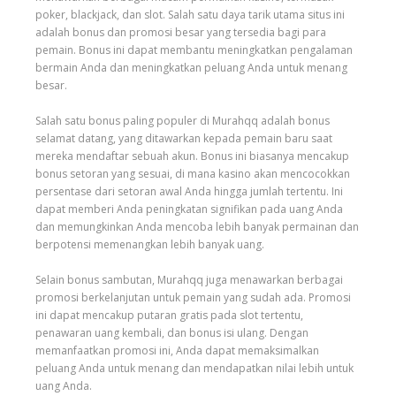
poker, blackjack, dan slot. Salah satu daya tarik utama situs ini
adalah bonus dan promosi besar yang tersedia bagi para
pemain. Bonus ini dapat membantu meningkatkan pengalaman
bermain Anda dan meningkatkan peluang Anda untuk menang
besar.
Salah satu bonus paling populer di Murahqq adalah bonus
selamat datang, yang ditawarkan kepada pemain baru saat
mereka mendaftar sebuah akun. Bonus ini biasanya mencakup
bonus setoran yang sesuai, di mana kasino akan mencocokkan
persentase dari setoran awal Anda hingga jumlah tertentu. Ini
dapat memberi Anda peningkatan signifikan pada uang Anda
dan memungkinkan Anda mencoba lebih banyak permainan dan
berpotensi memenangkan lebih banyak uang.
Selain bonus sambutan, Murahqq juga menawarkan berbagai
promosi berkelanjutan untuk pemain yang sudah ada. Promosi
ini dapat mencakup putaran gratis pada slot tertentu,
penawaran uang kembali, dan bonus isi ulang. Dengan
memanfaatkan promosi ini, Anda dapat memaksimalkan
peluang Anda untuk menang dan mendapatkan nilai lebih untuk
uang Anda.