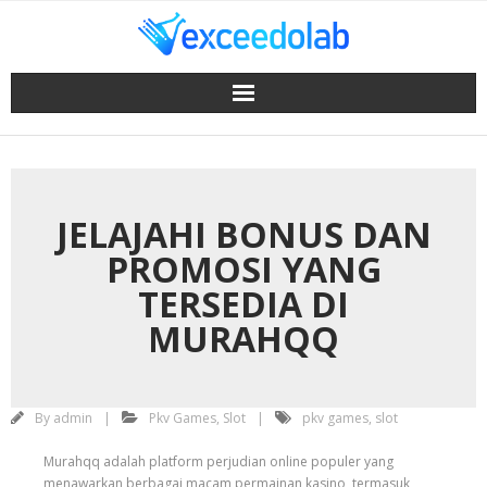
Skip
October 11, 2025
to
content
JELAJAHI BONUS DAN
PROMOSI YANG
TERSEDIA DI
MURAHQQ
By
admin
Pkv Games
,
Slot
pkv games
,
slot
Murahqq adalah platform perjudian online populer yang
menawarkan berbagai macam permainan kasino, termasuk