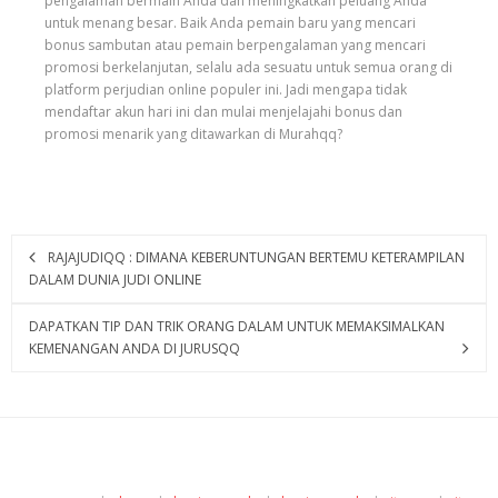
pengalaman bermain Anda dan meningkatkan peluang Anda
untuk menang besar. Baik Anda pemain baru yang mencari
bonus sambutan atau pemain berpengalaman yang mencari
promosi berkelanjutan, selalu ada sesuatu untuk semua orang di
platform perjudian online populer ini. Jadi mengapa tidak
mendaftar akun hari ini dan mulai menjelajahi bonus dan
promosi menarik yang ditawarkan di Murahqq?
RAJAJUDIQQ : DIMANA KEBERUNTUNGAN BERTEMU KETERAMPILAN
DALAM DUNIA JUDI ONLINE
DAPATKAN TIP DAN TRIK ORANG DALAM UNTUK MEMAKSIMALKAN
KEMENANGAN ANDA DI JURUSQQ