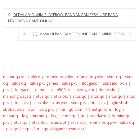
DI DALAM DUNIA PLAYERQQ: PANDANGAN EKSKLUSIF PADA
FENOMENA GAME ONLINE
AHLIQQ: MASA DEPAN GAME ONLINE DAN JEJARING SOSIAL
menuqq.com
|
pkv qq
|
dominoqq pkv
|
dominoqq pkv
|
situs qq
|
situs
qq
|
situs qq
|
situs pkv games
|
situs pkv
|
slot gacor
|
situs judi bola
|
pkv
|
slot gacor
|
demo slot
|
x500 slot
|
slot gacor
|
demo slot
|
mahjong ways 2
|
situs qq
|
situs pkv
|
situs qq
|
situs qq
|
situs qq
|
situs
pkv
|
situs pkv
|
situs pkv
|
situs pkv
|
situs pkv
|
situs pkv
|
login sbobet
|
sbobet wap
|
dominoqq pkv
|
murniqq.com
|
hematqq.com
|
login
menuqq
|
login murniqq
|
login hematqq
|
qq
|
bandarqq
|
dominoqq
pkv
|
situs qq
|
situs slot
|
situs slot
|
situs slot
|
dominoqq pkv
|
situs qq
|
pkv qq
|
https://jurusqq.pkvgamesresmi.org/