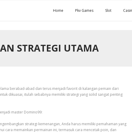
Home
Pkv Games
Slot
Casi
AN STRATEGI UTAMA
lama berabad-abad dan terus menjadi favorit di kalangan pemain dari
 untuk dikuasai, itulah sebabnya memiliki strategi yang solid sangat penting
menjadi master Domino99:
ngembangkan strategi kemenangan, Anda harus memiliki pemahaman yang
hui cara memainkan permainan ini, termasuk cara mencetak poin, dan