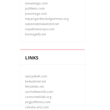
taniaetiago.com
juzfitketo.com
pasomaga.com
impactgardencbdgummies.org
naturesstimulantcbd.net
nopalinaeuropa.com
biomagnify.net
LINKS
saucyukiah.com
beikastreet.net
filmizlettir.net
ourmultiworlds.com
cooncreekclub.org
pegpufftimes.com
celestia-arts.com