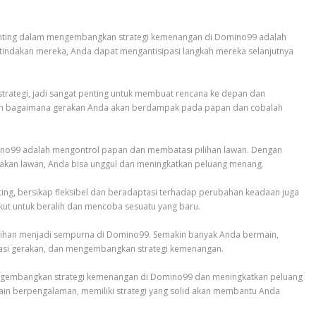
rpenting dalam mengembangkan strategi kemenangan di Domino99 adalah
indakan mereka, Anda dapat mengantisipasi langkah mereka selanjutnya
rategi, jadi sangat penting untuk membuat rencana ke depan dan
an bagaimana gerakan Anda akan berdampak pada papan dan cobalah
mino99 adalah mengontrol papan dan membatasi pilihan lawan. Dengan
akan lawan, Anda bisa unggul dan meningkatkan peluang menang.
enting, bersikap fleksibel dan beradaptasi terhadap perubahan keadaan juga
 takut untuk beralih dan mencoba sesuatu yang baru.
a, latihan menjadi sempurna di Domino99. Semakin banyak Anda bermain,
pasi gerakan, dan mengembangkan strategi kemenangan.
mengembangkan strategi kemenangan di Domino99 dan meningkatkan peluang
in berpengalaman, memiliki strategi yang solid akan membantu Anda