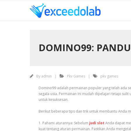
Skip
September 12, 2024
to
content
DOMINO99: PANDU
By
admin
Pkv Games
pkv games
Domino99 adalah permainan populer yang telah ada se
segala usia. Permainan ini mudah dipelajari tetapi sulit
untuk kesuksesan.
Berikut beberapa tips dan trik untuk membantu Anda 
1. Pahami aturannya: Sebelum
judi slot
Anda dapat me
kuat tentang aturan permainan. Pastikan Anda mengeta