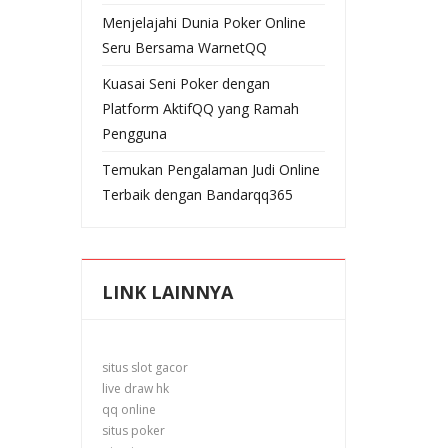
Menjelajahi Dunia Poker Online
Seru Bersama WarnetQQ
Kuasai Seni Poker dengan
Platform AktifQQ yang Ramah
Pengguna
Temukan Pengalaman Judi Online
Terbaik dengan Bandarqq365
LINK LAINNYA
situs slot gacor
live draw hk
qq online
situs poker