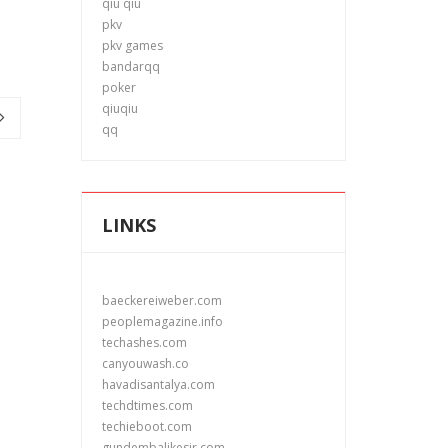
qiu qiu
pkv
pkv games
bandarqq
poker
qiuqiu
qq
LINKS
baeckereiweber.com
peoplemagazine.info
techashes.com
canyouwash.co
havadisantalya.com
techdtimes.com
techieboot.com
gundembalikesir.com