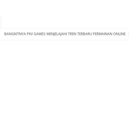
BANGKITNYA PKV GAMES: MENJELAJAHI TREN TERBARU PERMAINAN ONLINE