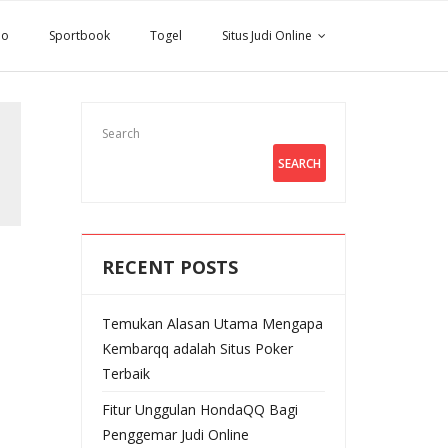
no
Sportbook
Togel
Situs Judi Online
Search
SEARCH
RECENT POSTS
Temukan Alasan Utama Mengapa
Kembarqq adalah Situs Poker
Terbaik
Fitur Unggulan HondaQQ Bagi
Penggemar Judi Online