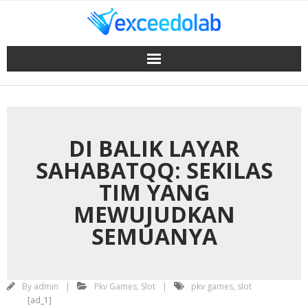
Skip
December 19, 2025
to
content
DI BALIK LAYAR
SAHABATQQ: SEKILAS
TIM YANG
MEWUJUDKAN
SEMUANYA
By
admin
Pkv Games
,
Slot
pkv games
,
slot
[ad_1]