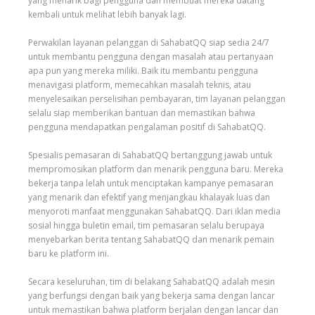
yang menarik bagi pengguna dan membuat mereka datang
kembali untuk melihat lebih banyak lagi.
Perwakilan layanan pelanggan di SahabatQQ siap sedia 24/7
untuk membantu pengguna dengan masalah atau pertanyaan
apa pun yang mereka miliki. Baik itu membantu pengguna
menavigasi platform, memecahkan masalah teknis, atau
menyelesaikan perselisihan pembayaran, tim layanan pelanggan
selalu siap memberikan bantuan dan memastikan bahwa
pengguna mendapatkan pengalaman positif di SahabatQQ.
Spesialis pemasaran di SahabatQQ bertanggung jawab untuk
mempromosikan platform dan menarik pengguna baru. Mereka
bekerja tanpa lelah untuk menciptakan kampanye pemasaran
yang menarik dan efektif yang menjangkau khalayak luas dan
menyoroti manfaat menggunakan SahabatQQ. Dari iklan media
sosial hingga buletin email, tim pemasaran selalu berupaya
menyebarkan berita tentang SahabatQQ dan menarik pemain
baru ke platform ini.
Secara keseluruhan, tim di belakang SahabatQQ adalah mesin
yang berfungsi dengan baik yang bekerja sama dengan lancar
untuk memastikan bahwa platform berjalan dengan lancar dan