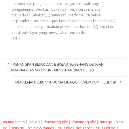
memberikan pengalaman bermain game terbaik bagi
penggunanya. Dedikasi, bakat, dan kerja keras mereka
menjadikan SahabatQQ salah satu platform judi online
terpopuler di Indonesia. Jadi lain kali Anda masuk ke SahabatQQ
untuk memainkan permainan poker atau domino QQ, ingatlah
tim di balik layar yang mewujudkan semua itu.
[ad_2]
MENANGKAN BESAR DAN BERSENANG-SENANG DENGAN
PERMAINAN KASINO ONLINE MENYENANGKAN ITUQQ
MENJELAJAHI SERUNYA DUNIA MEJAQQ: REVIEW KOMPREHENSIF
menuqq.com
|
pkv qq
|
dominoqq pkv
|
dominoqq pkv
|
situs qq
|
situs
qq
|
situs qq
|
situs pkv games
|
situs pkv
|
slot gacor
|
situs judi bola
|