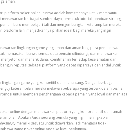
ngalaman.
ri platform poker online lainnya adalah komitmennya untuk membantu
i menawarkan berbagai sumber daya, termasuk tutorial, panduan strategi,
 pemain baru mempelajari tali dan mengembangkan keterampilan mereka.
platform lain, menjadikannya pilihan ideal bagi mereka yang ingin
enawarkan lingkungan game yang aman dan aman bagi para pemainnya.
 untuk memastikan bahwa semua data pemain dilindungi, dan menawarkan
menyetor dan menarik dana. Komitmen ini terhadap keselamatan dan
ngun reputasi sebagai platform yang dapat dipercaya dan andal untuk
lingkungan game yang kompetitif dan menantang. Dengan berbagai
menguji keterampilan mereka melawan beberapa yang terbaik dalam bisnis
n promosi untuk memberi penghargaan kepada pemain yang loyal dan menjaga
poker online dengan menawarkan platform yang komprehensif dan ramah
terampilan. Apakah Anda seorang pemula yang ingin meningkatkan
ahAsiaQQ memiliki sesuatu untuk ditawarkan. Jadi mengapa tidak
bawa game poker online Anda ke level berikutnya?