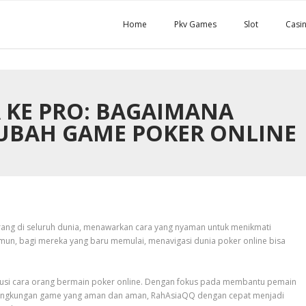
Home
Pkv Games
Slot
Casi
 KE PRO: BAGAIMANA
BAH GAME POKER ONLINE
orang di seluruh dunia, menawarkan cara yang nyaman untuk menikmati
un, bagi mereka yang baru memulai, menavigasi dunia poker online bisa
lusi cara orang bermain poker online. Dengan fokus pada membantu pemain
lingkungan game yang aman dan aman, RahAsiaQQ dengan cepat menjadi