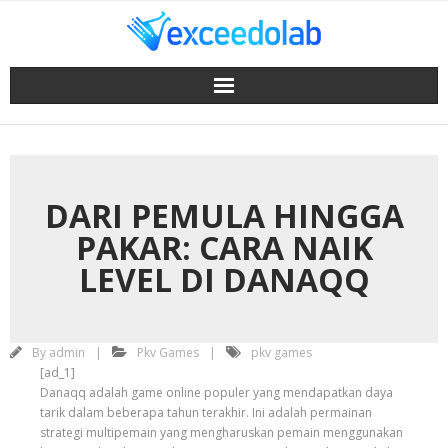
Skip
July 2, 2026
to
content
DARI PEMULA HINGGA
PAKAR: CARA NAIK
LEVEL DI DANAQQ
By
admin
Pkv Games
pkv games
[ad_1]
Danaqq adalah game online populer yang mendapatkan daya
tarik dalam beberapa tahun terakhir. Ini adalah permainan
strategi multipemain yang mengharuskan pemain menggunakan