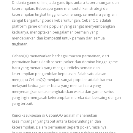
Di dunia game online, ada garis tipis antara keberuntungan dan
keterampilan. Beberapa game membutuhkan strategi dan
keterampilan tingkat tinggi untuk menang, sementara yang lain
sangat bergantung pada keberuntungan. CebanQQ adalah
platform game online populer yang sangat menyeimbangkan
keduanya, menciptakan pengalaman bermain yang
mendebarkan dan kompetitif untuk pemain dari semua
tingkatan.
CebanQQ menawarkan berbagai macam permainan, dari
permainan kartu klasik seperti poker dan domino hingga game
baru yang menarik yang menguji refleks pemain dan
keterampilan pengambilan keputusan. Salah satu alasan
mengapa CebanQQ menjadi sangat populer adalah karena
melayani kedua gamer biasa yang mencari cara yang
menyenangkan untuk menghabiskan waktu dan gamer serius
yang ingin mengasah keterampilan mereka dan bersaing dengan
yang terbaik.
Kunci kesuksesan di CebanQQ adalah menemukan
keseimbangan yang tepat antara keberuntungan dan
keterampilan. Dalam permainan seperti poker, misalnya,