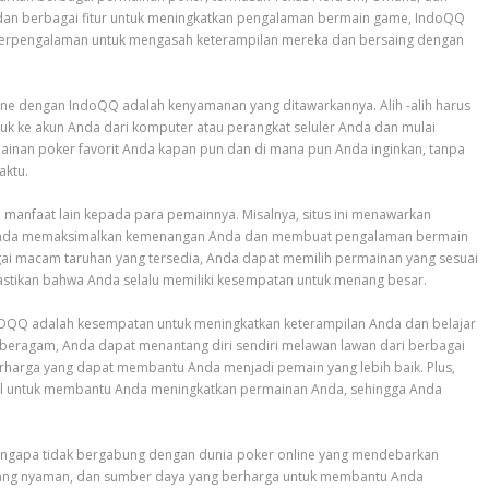
dan berbagai fitur untuk meningkatkan pengalaman bermain game, IndoQQ
berpengalaman untuk mengasah keterampilan mereka dan bersaing dengan
line dengan IndoQQ adalah kenyamanan yang ditawarkannya. Alih -alih harus
uk ke akun Anda dari komputer atau perangkat seluler Anda dan mulai
mainan poker favorit Anda kapan pun dan di mana pun Anda inginkan, tanpa
aktu.
anfaat lain kepada para pemainnya. Misalnya, situs ini menawarkan
Anda memaksimalkan kemenangan Anda dan membuat pengalaman bermain
gai macam taruhan yang tersedia, Anda dapat memilih permainan yang sesuai
stikan bahwa Anda selalu memiliki kesempatan untuk menang besar.
DOQQ adalah kesempatan untuk meningkatkan keterampilan Anda dan belajar
 beragam, Anda dapat menantang diri sendiri melawan lawan dari berbagai
harga yang dapat membantu Anda menjadi pemain yang lebih baik. Plus,
ial untuk membantu Anda meningkatkan permainan Anda, sehingga Anda
 mengapa tidak bergabung dengan dunia poker online yang mendebarkan
ang nyaman, dan sumber daya yang berharga untuk membantu Anda