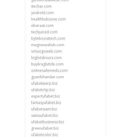
itechar.com
yesbold.com
healthhubzone.com
ebaraat.com
techjuiced.com
byteboosttech.com
magnexushub.com
virtuogoweb.com
biglotshours.com
buyliraglutide.com
onlinesafemeds.com
gyanibhandar.com
ufabetwarp.biz
ufabetclip.biz
expertufabet.biz
fantasyufabet.biz
ufabetsiam.biz
swissufabet.biz
ufabetbusiness.biz
greenufabet.biz
ufabetcolor.biz