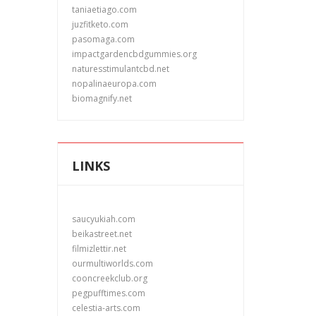
taniaetiago.com
juzfitketo.com
pasomaga.com
impactgardencbdgummies.org
naturesstimulantcbd.net
nopalinaeuropa.com
biomagnify.net
LINKS
saucyukiah.com
beikastreet.net
filmizlettir.net
ourmultiworlds.com
cooncreekclub.org
pegpufftimes.com
celestia-arts.com