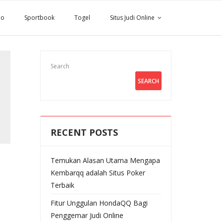
no
Sportbook
Togel
Situs Judi Online
Search
SEARCH
RECENT POSTS
Temukan Alasan Utama Mengapa
Kembarqq adalah Situs Poker
Terbaik
Fitur Unggulan HondaQQ Bagi
Penggemar Judi Online