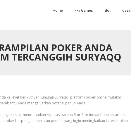
Home
Pkv Games
Slot
Casi
ERAMPILAN POKER ANDA
M TERCANGGIH SURYAQQ
a ke level berikutnya? Kunjungi Suryaqq, platform poker online mutakhir
 membantu Anda mengeluarkan potensi penuh Anda.
engan cepat mendapatkan reputasi karena fitur-fitur inovatif dan antarmuka
al poker berpengalaman atau pemula yang ingin meningkatkan keterampilan