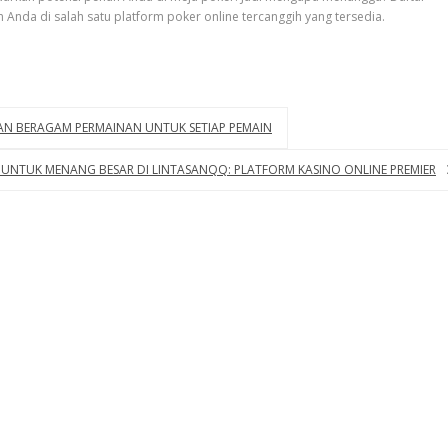
 Anda di salah satu platform poker online tercanggih yang tersedia.
N BERAGAM PERMAINAN UNTUK SETIAP PEMAIN
 UNTUK MENANG BESAR DI LINTASANQQ: PLATFORM KASINO ONLINE PREMIER