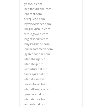
yesbold.com
healthhubzone.com
ebaraat.com
techjuiced.com
byteboosttech.com
magnexushub.com
virtuogoweb.com
biglotshours.com
buyliraglutide.com
onlinesafemeds.com
gyanibhandar.com
ufabetwarp.biz
ufabetclip.biz
expertufabet.biz
fantasyufabet.biz
ufabetsiam.biz
swissufabet.biz
ufabetbusiness.biz
greenufabet.biz
ufabetcolor.biz
extraufabet.biz