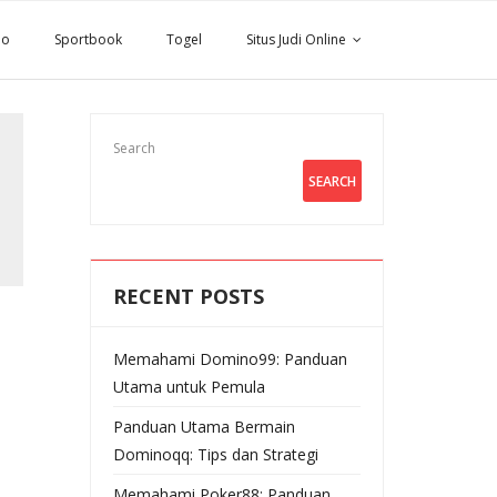
no
Sportbook
Togel
Situs Judi Online
Search
SEARCH
RECENT POSTS
Memahami Domino99: Panduan
Utama untuk Pemula
Panduan Utama Bermain
Dominoqq: Tips dan Strategi
Memahami Poker88: Panduan