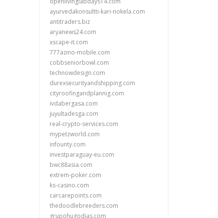
openlivinglabdays14.com
ayurvedakonsultti-kari-nokela.com
antitraders.biz
aryanews24.com
xscape-it.com
777azino-mobile.com
cobbseniorbowl.com
technowdesign.com
durexsecurityandshipping.com
cityroofingandplannig.com
ivdabergasa.com
juyultadesga.com
real-crypto-services.com
mypetzworld.com
infounty.com
investparaguay-eu.com
bwc88asia.com
extrem-poker.com
ks-casino.com
carcarepoints.com
thedoodlebreeders.com
grupohugodias.com