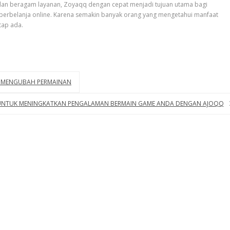
, dan beragam layanan, Zoyaqq dengan cepat menjadi tujuan utama bagi
berbelanja online. Karena semakin banyak orang yang mengetahui manfaat
tap ada.
NI MENGUBAH PERMAINAN
 UNTUK MENINGKATKAN PENGALAMAN BERMAIN GAME ANDA DENGAN AJOQQ