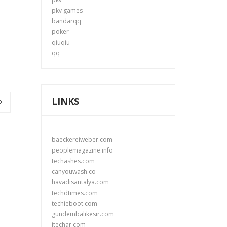
pkv games
bandarqq
poker
qiuqiu
qq
LINKS
baeckereiweber.com
peoplemagazine.info
techashes.com
canyouwash.co
havadisantalya.com
techdtimes.com
techieboot.com
gundembalikesir.com
itechar.com