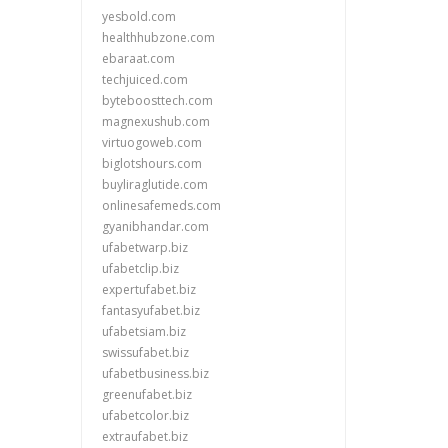
yesbold.com
healthhubzone.com
ebaraat.com
techjuiced.com
byteboosttech.com
magnexushub.com
virtuogoweb.com
biglotshours.com
buyliraglutide.com
onlinesafemeds.com
gyanibhandar.com
ufabetwarp.biz
ufabetclip.biz
expertufabet.biz
fantasyufabet.biz
ufabetsiam.biz
swissufabet.biz
ufabetbusiness.biz
greenufabet.biz
ufabetcolor.biz
extraufabet.biz