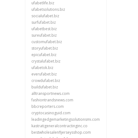
ufabetlife.biz
ufabetsolutions.biz
socialufabet.biz
surfufabet.biz
ufabetbest.biz
sureufabet.biz
customufabet.biz
storyufabet.biz
epicufabet.biz
crystalufabet.biz
ufabetok.biz
everufabet.biz
crowdufabet.biz
buildufabet.biz
alltransportnews.com
fashiontrandsnews.com
bbcreporters.com
cryptocasinoguid.com
leadingedgemarketingsolutionsmi.com
kastratigeneralcontractinginc.co
bestwholesalenfljerseysshop.com