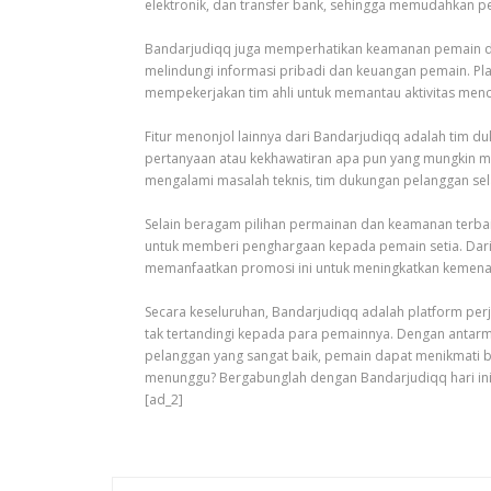
elektronik, dan transfer bank, sehingga memudahkan 
Bandarjudiqq juga memperhatikan keamanan pemain de
melindungi informasi pribadi dan keuangan pemain. Pla
mempekerjakan tim ahli untuk memantau aktivitas menc
Fitur menonjol lainnya dari Bandarjudiqq adalah tim 
pertanyaan atau kekhawatiran apa pun yang mungkin m
mengalami masalah teknis, tim dukungan pelanggan se
Selain beragam pilihan permainan dan keamanan terb
untuk memberi penghargaan kepada pemain setia. Dar
memanfaatkan promosi ini untuk meningkatkan kemen
Secara keseluruhan, Bandarjudiqq adalah platform p
tak tertandingi kepada para pemainnya. Dengan anta
pelanggan yang sangat baik, pemain dapat menikmati 
menunggu? Bergabunglah dengan Bandarjudiqq hari ini
[ad_2]