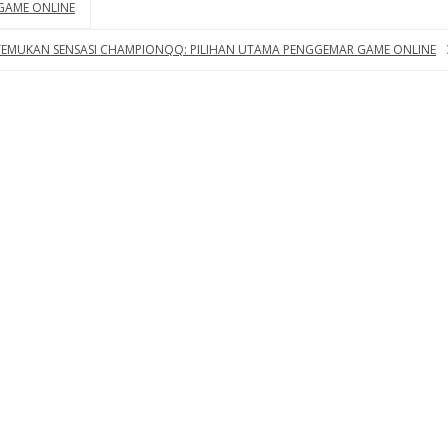
 GAME ONLINE
TEMUKAN SENSASI CHAMPIONQQ: PILIHAN UTAMA PENGGEMAR GAME ONLINE