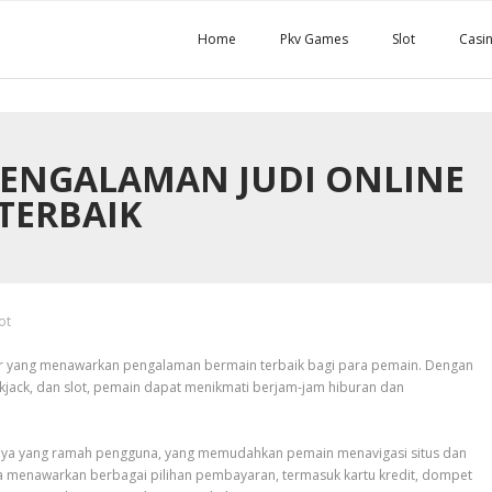
Home
Pkv Games
Slot
Casi
PENGALAMAN JUDI ONLINE
TERBAIK
ot
er yang menawarkan pengalaman bermain terbaik bagi para pemain. Dengan
kjack, dan slot, pemain dapat menikmati berjam-jam hiburan dan
anya yang ramah pengguna, yang memudahkan pemain menavigasi situs dan
a menawarkan berbagai pilihan pembayaran, termasuk kartu kredit, dompet